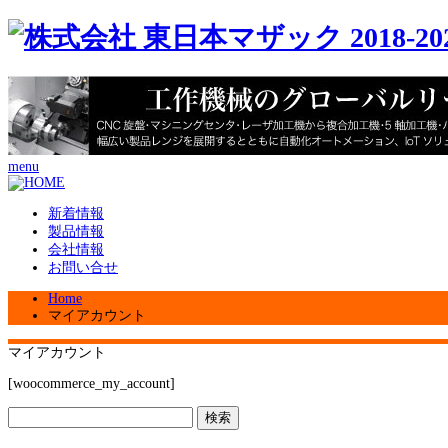
menu
新着情報
製品情報
会社情報
お問い合せ
Home
マイアカウント
マイアカウント
[woocommerce_my_account]
検
索: